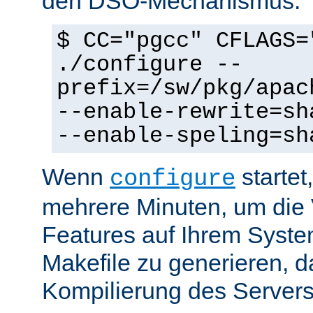
den DSO-Mechanismus:
$ CC="pgcc" CFLAGS=
./configure --
prefix=/sw/pkg/apac
--enable-rewrite=sh
--enable-speling=sh
Wenn
startet
configure
mehrere Minuten, um die 
Features auf Ihrem Syste
Makefile zu generieren, d
Kompilierung des Servers