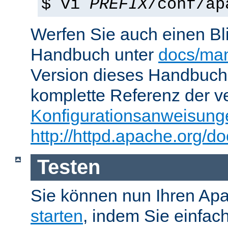
$ vi
PREFIX
/conf/ap
Werfen Sie auch einen Bl
Handbuch unter
docs/man
Version dieses Handbuch
komplette Referenz der v
Konfigurationsanweisung
http://httpd.apache.org/do
Testen
Sie können nun Ihren Ap
starten
, indem Sie einfac