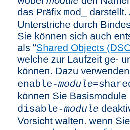
wobei
module
den Namen
das Präfix
darstellt
mod_
Unterstriche durch Bindes
Sie können sich auch en
als "
Shared Objects (DSO
welche zur Laufzeit ge- 
können. Dazu verwenden 
enable-
module
=share
können Sie Basismodule 
deakti
disable-
module
Vorsicht walten. wenn Si