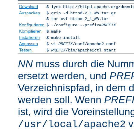
Download
$ lynx http://httpd.apache.org/downl
Auspacken
$ gzip -d httpd-2_1_
NN
.tar.gz
$ tar xvf httpd-2_1_
NN
.tar
Konfigurieren
$ ./configure --prefix=
PREFIX
Kompilieren
$ make
Installieren
$ make install
Anpassen
$ vi
PREFIX
/conf/apache2.conf
Testen
$
PREFIX
/bin/apache2ctl start
NN
muss durch die Numme
ersetzt werden, und
PRE
Verzeichnispfad, in dem de
werden soll. Wenn
PREF
ist, wird die Voreinstellun
v
/usr/local/apache2